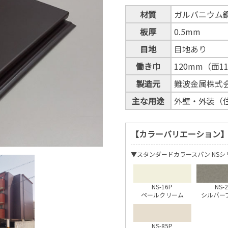
材質
ガルバニウム
板厚
0.5mm
目地
目地あり
働き巾
120mm（面1
製造元
難波金属株式
主な用途
外壁・外装（
【カラーバリエーション
▼スタンダードカラースパン NSシ
NS-16P
NS-
ペールクリーム
シルバー
NS-85P