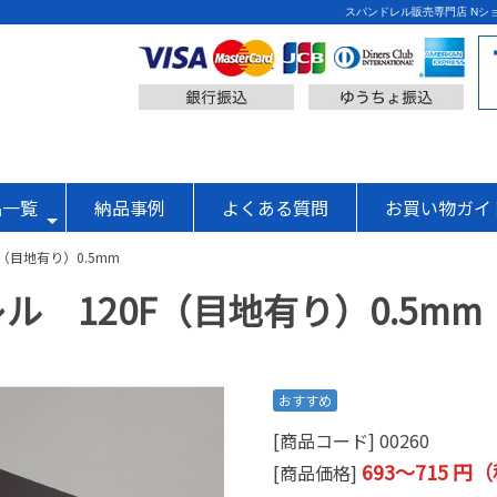
スパンドレル販売専門店 Nショ
品一覧
納品事例
よくある質問
お買い物ガイ
（目地有り）0.5mm
 120F（目地有り）0.5mm
おすすめ
[商品コード] 00260
693～715 円
[商品価格]