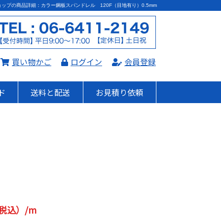
ップの商品詳細：カラー鋼板スパンドレル 120F（目地有り）0.5mm
買い物かご
ログイン
会員登録
ド
送料と配送
お見積り依頼
（税込）/m