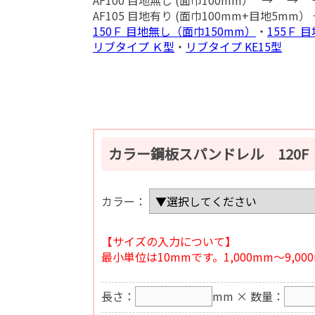
AF105 目地有り (面巾100mm+目地5mm）
150Ｆ 目地無し（面巾150mm）
・
155Ｆ 
リブタイプ Ｋ型
・
リブタイプ KE15型
カラー鋼板スパンドレル 120F
カラー：
【サイズの入力について】
最小単位は10mmです。1,000mm～9,
長さ：
mm
× 数量：