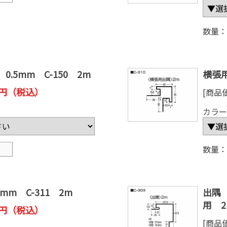
数量：
.5mm C-150 2m
横張用
0 円（税込）
[商品
カラー
数量：
mm C-311 2m
出隅 
用 2
0 円（税込）
[商品