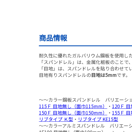
商品情報
耐久性に優れたガルバリウム鋼板を使用し
「スパンドレル」は、金属化粧板のことで
「目地」は、スパンドレルを貼り合わせて
目地有りスパンドレルの
目地は5mm
です。
～～カラー鋼板スパンドレル バリエーシ
115Ｆ 目地無し（面巾115mm）
・
120Ｆ 
150Ｆ 目地無し（面巾150mm）
・
155Ｆ 
リブタイプ Ｋ型
・
リブタイプ KE15型
～～カラーアルミスパンドレル バリエー
AF100 目地無し (面巾100mm） → →