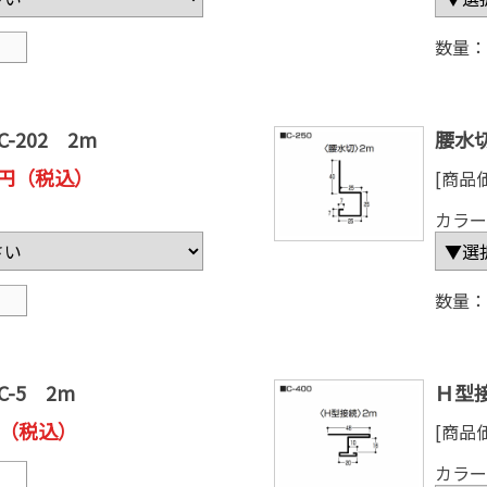
数量：
-202 2m
腰水切
7 円（税込）
[商品
カラー
数量：
C-5 2m
Ｈ型接
 円（税込）
[商品
カラー