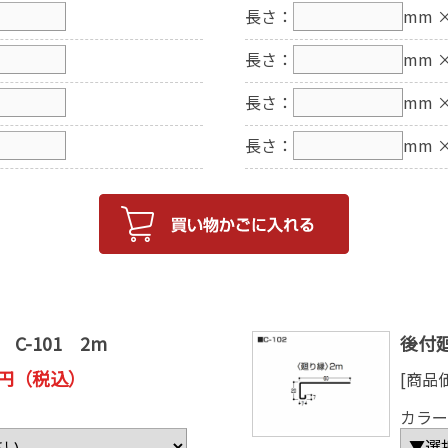
長さ：
mm
×
長さ：
mm
×
長さ：
mm
×
長さ：
mm
×
 C-101 2m
後付廻
7 円（税込）
[商品
カラー