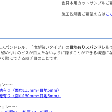
色見本用カットサンプルご
施工説明書ご希望の方は
こ
たスパンドレル、「巾が狭いタイプ」の
目地有りスパンドレル
、留め付けのビスが目立たないように隠すことができる構造に
いく際にできる継ぎ目のことです。
ョン～～
目地有り（面巾115mm+目地5mm）
目地有り（面巾150mm+目地5mm）
ション～～
 →
板厚0.6
・
板厚0.8
・
板厚1.0